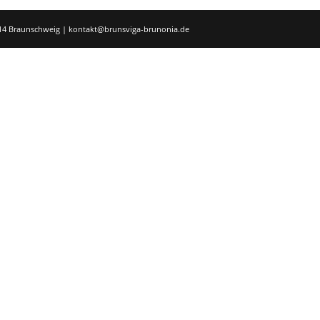
8114 Braunschweig | kontakt@brunsviga-brunonia.de